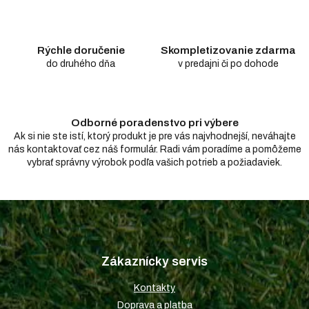
i
e
p
r
Rýchle doručenie
Skompletizovanie zdarma
v
do druhého dňa
v predajni či po dohode
k
y
v
ý
Odborné poradenstvo pri výbere
p
i
Ak si nie ste istí, ktorý produkt je pre vás najvhodnejší, neváhajte
s
nás kontaktovať cez náš formulár. Radi vám poradíme a pomôžeme
u
vybrať správny výrobok podľa vašich potrieb a požiadaviek.
Z
á
p
Zákaznícky servis
ä
t
Kontakty
i
Doprava a platba