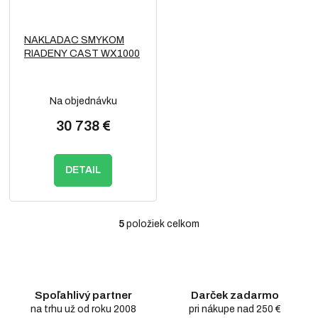
NAKLADAC SMYKOM
RIADENY CAST WX1000
Na objednávku
30 738 €
DETAIL
5
položiek celkom
O
v
l
á
d
Spoľahlivý partner
Darček zadarmo
a
c
na trhu už od roku 2008
pri nákupe nad 250 €