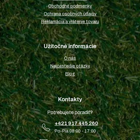
e
Obchodné podmienky
Ochrana osobných údajov
Reklamácia a vrátenie tovaru
Užitočné informácie
O nás
Najčastejšie otázky
Blog
Kontakty
Potrebujete poradiť?
+421 917 445 260
Po-Pia 08:00 - 17:00