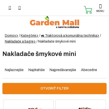
Prejsť
na
NÁKUP
obsah
KOŠÍK
Domov
/
Kategórie
/
🚜 Traktorová a komunálna technika
/
Nakladače a bagre
/
Nakladače šmykové mini
Nakladače šmykové mini
R
a
Najlacnejšie
Najdrahšie
Najpredávanejšie
Abecedne
d
e
n
OTVORIŤ FILTER
i
e
V
p
ý
r