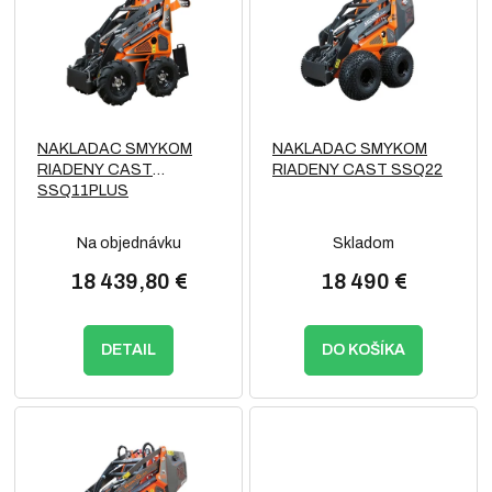
p
o
i
d
s
u
p
k
r
t
o
o
NAKLADAC SMYKOM
NAKLADAC SMYKOM
d
v
RIADENY CAST
RIADENY CAST SSQ22
u
SSQ11PLUS
k
t
Na objednávku
Skladom
o
v
18 439,80 €
18 490 €
DETAIL
DO KOŠÍKA