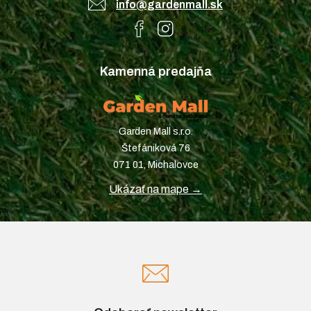
info@gardenmall.sk
Kamenná predajňa
Garden Mall s.r.o.
Štefániková 76
071 01, Michalovce
Ukázať na mape →