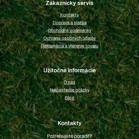
Zákaznícky servis
ä
t
Kontakty
i
Doprava a platba
e
Obchodné podmienky
Ochrana osobných údajov
Reklamácia a vrátenie tovaru
Užitočné informácie
O nás
Najčastejšie otázky
Blog
Kontakty
Potrebujete poradiť?