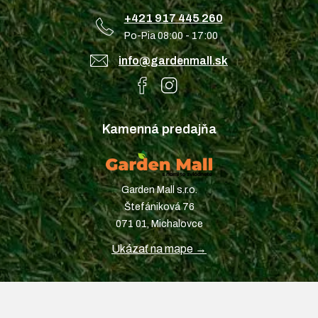
+421 917 445 260
Po-Pia 08:00 - 17:00
info@gardenmall.sk
Kamenná predajňa
Garden Mall s.r.o.
Štefániková 76
071 01, Michalovce
Ukázať na mape →