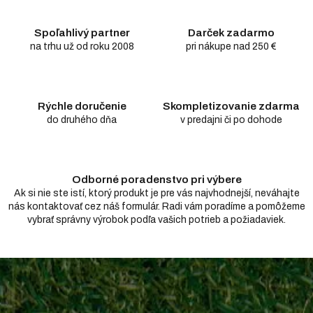
á
d
Spoľahlivý partner
Darček zadarmo
a
c
na trhu už od roku 2008
pri nákupe nad 250 €
i
e
p
r
Rýchle doručenie
Skompletizovanie zdarma
v
do druhého dňa
v predajni či po dohode
k
y
v
ý
Odborné poradenstvo pri výbere
p
i
Ak si nie ste istí, ktorý produkt je pre vás najvhodnejší, neváhajte
s
nás kontaktovať cez náš formulár. Radi vám poradíme a pomôžeme
u
vybrať správny výrobok podľa vašich potrieb a požiadaviek.
Z
á
p