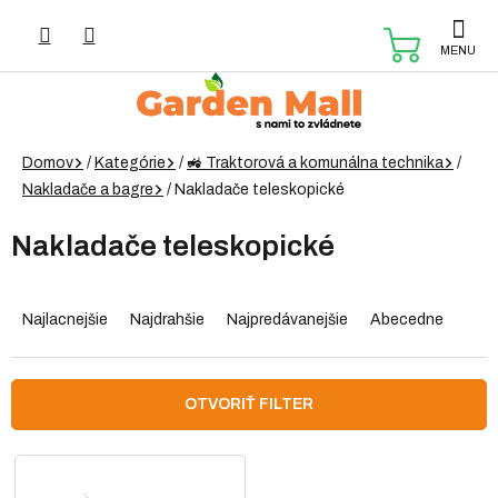
Prejsť
na
NÁKUP
obsah
KOŠÍK
Domov
/
Kategórie
/
🚜 Traktorová a komunálna technika
/
Nakladače a bagre
/
Nakladače teleskopické
Nakladače teleskopické
R
a
Najlacnejšie
Najdrahšie
Najpredávanejšie
Abecedne
d
e
n
OTVORIŤ FILTER
i
e
V
p
ý
r