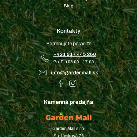
Blog
Kontakty
Potrebujete poradiť?
+421 917 445 260
Po-Pia 08:00 - 17:00
info@gardenmall.sk
Kamenná predajňa
Garden Mall s.r.o.
Štefániková 76