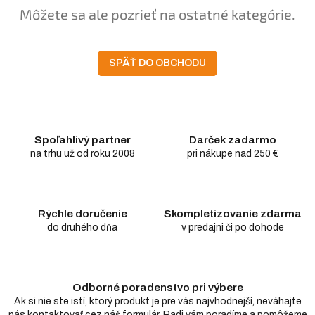
Môžete sa ale pozrieť na ostatné kategórie.
SPÄŤ DO OBCHODU
Spoľahlivý partner
Darček zadarmo
na trhu už od roku 2008
pri nákupe nad 250 €
Rýchle doručenie
Skompletizovanie zdarma
do druhého dňa
v predajni či po dohode
Odborné poradenstvo pri výbere
Ak si nie ste istí, ktorý produkt je pre vás najvhodnejší, neváhajte
nás kontaktovať cez náš formulár. Radi vám poradíme a pomôžeme