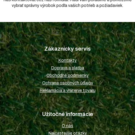
vybrať správny výrobok podľa vašich potrieb a požiadaviek.
Z
á
p
Zákaznícky servis
ä
t
Kontakty
i
Doprava a platba
e
Obchodné podmienky
Ochrana osobných údajov
Reklamácia a vrátenie tovaru
Užitočné informácie
O nás
Najčastejšie otázky