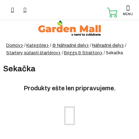
Prejsť
na
NÁKUP
obsah
KOŠÍK
Domov
/
Kategórie
/
⚙️ Náhradné diely
/
Náhradné diely
/
Startery, súčasti štartérov
/
Briggs & Stratton
/
Sekačka
Sekačka
Produkty ešte len pripravujeme.