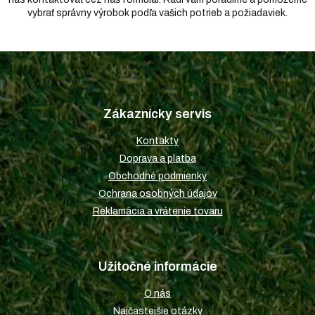
vybrať správny výrobok podľa vašich potrieb a požiadaviek.
Z
á
p
Zákaznícky servis
ä
t
Kontakty
i
Doprava a platba
e
Obchodné podmienky
Ochrana osobných údajov
Reklamácia a vrátenie tovaru
Užitočné informácie
O nás
Najčastejšie otázky