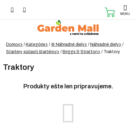
Prejsť
na
NÁKUP
obsah
KOŠÍK
Domov
/
Kategórie
/
⚙️ Náhradné diely
/
Náhradné diely
/
Startery, súčasti štartérov
/
Briggs & Stratton
/
Traktory
Traktory
Produkty ešte len pripravujeme.