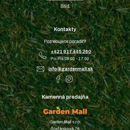
Blog
Kontakty
Potrebujete poradiť?
+421 917 445 260
Po-Pia 08:00 - 17:00
info@gardenmall.sk
Kamenná predajňa
Garden Mall s.r.o.
Štefániková 76