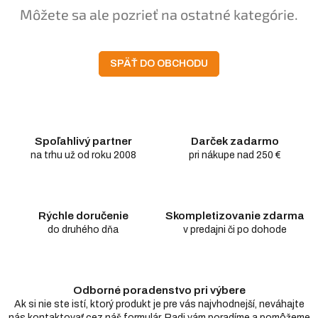
Môžete sa ale pozrieť na ostatné kategórie.
SPÄŤ DO OBCHODU
Spoľahlivý partner
Darček zadarmo
na trhu už od roku 2008
pri nákupe nad 250 €
Rýchle doručenie
Skompletizovanie zdarma
do druhého dňa
v predajni či po dohode
Odborné poradenstvo pri výbere
Ak si nie ste istí, ktorý produkt je pre vás najvhodnejší, neváhajte
nás kontaktovať cez náš formulár. Radi vám poradíme a pomôžeme