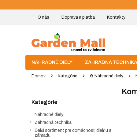
Prejsť
na
obsah
O nás
Doprava a platba
Kontakty
NÁHRADNÉ DIELY
ZÁHRADNÁ TECHNIK
Domov
Kategórie
⚙️ Náhradné diely
B
Kom
o
Preskočiť
č
Kategórie
kategórie
n
ý
Náhradné diely
p
Záhradná technika
a
Ďalší sortiment pre domácnosť, dielňu a
n
záhradu