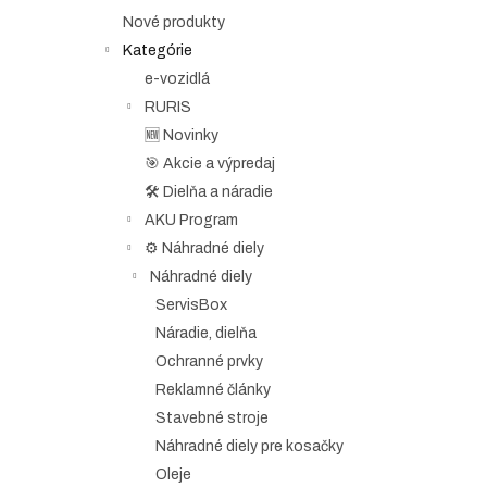
e
Nové produkty
l
Kategórie
e-vozidlá
RURIS
🆕 Novinky
🎯 Akcie a výpredaj
🛠️ Dielňa a náradie
AKU Program
⚙️ Náhradné diely
Náhradné diely
ServisBox
Náradie, dielňa
Ochranné prvky
Reklamné články
Stavebné stroje
Náhradné diely pre kosačky
Oleje