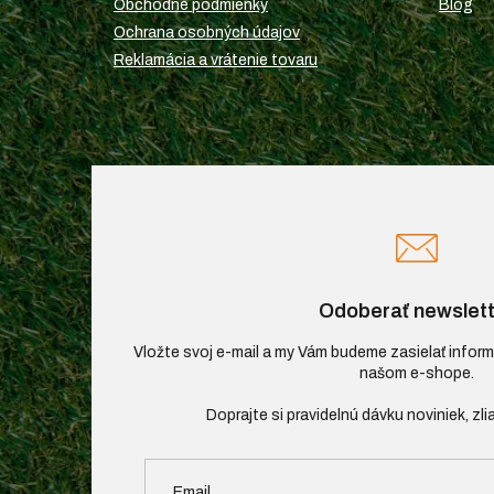
Obchodné podmienky
Blog
Ochrana osobných údajov
Reklamácia a vrátenie tovaru
Odoberať newslett
Vložte svoj e-mail a my Vám budeme zasielať infor
našom e-shope.
Email