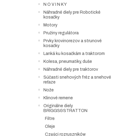
N O V I N K Y
Náhradné diely pre Robotické
kosačky
Motory
Pružiny regulátora
Prvky krovinorezov a strunové
kosačky
Lanká ku kosačkám a traktorom
Kolesa, pneumatiky, duše
Náhradné diely pre traktorov
Súčasti snehových fréz a snehové
reťaze
Nože
Klinové remene
Originálne diely
BRIGGS&STRATTON
Filtre
Oleje
Części rozruszników