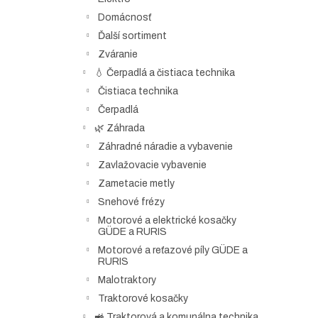
Domácnosť
Ďalší sortiment
Zváranie
💧 Čerpadlá a čistiaca technika
Čistiaca technika
Čerpadlá
🌿 Záhrada
Záhradné náradie a vybavenie
Zavlažovacie vybavenie
Zametacie metly
Snehové frézy
Motorové a elektrické kosačky
GÜDE a RURIS
Motorové a reťazové píly GÜDE a
RURIS
Malotraktory
Traktorové kosačky
🚜 Traktorová a komunálna technika