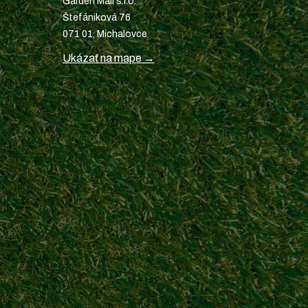
Garden Mall s.r.o.
Štefániková 76
071 01, Michalovce
Ukázať na mape →