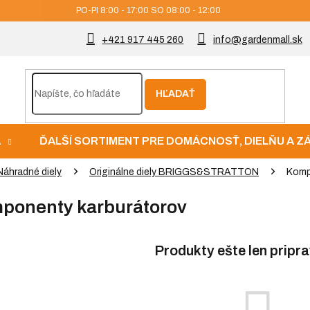
PO-PI 8:00 - 17:00 SO 08:00 - 12:00
+421 917 445 260
info@gardenmall.sk
HĽADAŤ
A
ĎALŠÍ SORTIMENT PRE DOMÁCNOSŤ, DIELŇU A 
Náhradné diely
Originálne diely BRIGGS&STRATTON
Komp
ponenty karburátorov
Produkty ešte len pripr