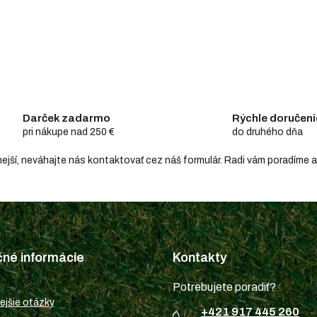
Darček zadarmo
Rýchle doručeni
pri nákupe nad 250 €
do druhého dňa
hodnejší, neváhajte nás kontaktovať cez náš formulár. Radi vám poradím
čné informácie
Kontakty
Potrebujete poradiť?
ejšie otázky
+421 917 445 260