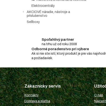
Elektrocentrály
AKCIOVÉ náradie, nástroje a
príslušenstvo
Sellboxy
Spoľahlivý partner
na trhu už od roku 2008
Odborné poradenstvo pri výbere
Ak si nie ste istí, ktorý produkt je pre vás najv
a požiadaviek.
Z
á
p
Zákaznícky servis
Užito
ä
t
Kontakty
O nás
i
Doprava a platba
Najčast
e