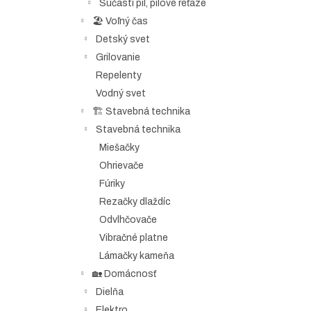
Súčasti píl, pílové reťaze
🏖️ Voľný čas
Detský svet
Grilovanie
Repelenty
Vodný svet
🏗️ Stavebná technika
Stavebná technika
Miešačky
Ohrievače
Fúriky
Rezačky dlaždíc
Odvlhčovače
Vibračné platne
Lámačky kameňa
🏡 Domácnosť
Dielňa
Elektro