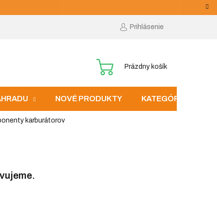
Prihlásenie
NÁKUPNÝ
Prázdny košík
KOŠÍK
ZÁHRADU
NOVÉ PRODUKTY
KATEGÓRIE
onenty karburátorov
avujeme.