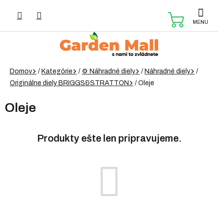
Prejsť
na
NÁKUP
obsah
KOŠÍK
Domov
/
Kategórie
/
⚙️ Náhradné diely
/
Náhradné diely
/
Originálne diely BRIGGS&STRATTON
/
Oleje
Oleje
Produkty ešte len pripravujeme.