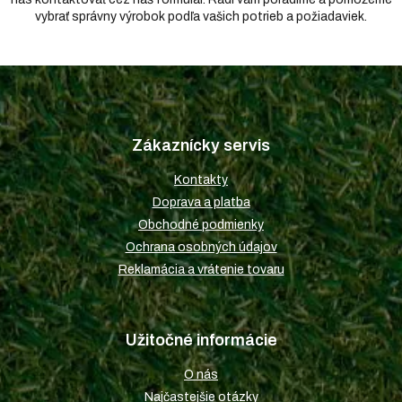
vybrať správny výrobok podľa vašich potrieb a požiadaviek.
Z
á
p
Zákaznícky servis
ä
t
Kontakty
i
Doprava a platba
e
Obchodné podmienky
Ochrana osobných údajov
Reklamácia a vrátenie tovaru
Užitočné informácie
O nás
Najčastejšie otázky