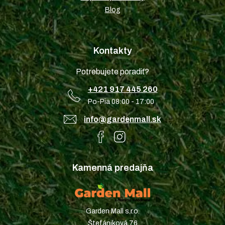
Blog
Kontakty
Potrebujete poradiť?
+421 917 445 260
Po-Pia 08:00 - 17:00
info@gardenmall.sk
Kamenná predajňa
Garden Mall s.r.o.
Štefániková 76