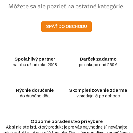
Môžete sa ale pozrieť na ostatné kategórie.
SPÄŤ DO OBCHODU
Spoľahlivý partner
Darček zadarmo
na trhu už od roku 2008
pri nákupe nad 250 €
Rýchle doručenie
Skompletizovanie zdarma
do druhého dňa
v predajni či po dohode
Odborné poradenstvo pri výbere
Ak si nie ste istí, ktorý produkt je pre vás najvhodnejší, neváhajte
nás kontaktovať cez náš formulár. Radi vám poradíme a pomôžeme