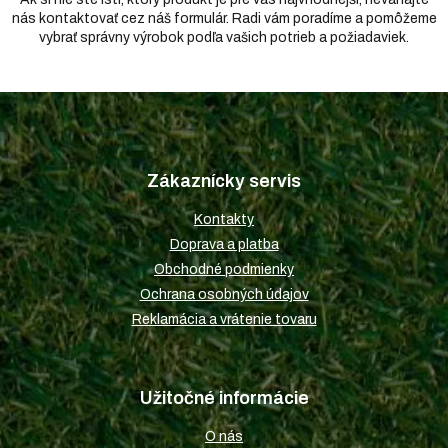
nás kontaktovať cez náš formulár. Radi vám poradíme a pomôžeme
vybrať správny výrobok podľa vašich potrieb a požiadaviek.
Z
á
p
Zákaznícky servis
ä
t
Kontakty
i
Doprava a platba
e
Obchodné podmienky
Ochrana osobných údajov
Reklamácia a vrátenie tovaru
Užitočné informácie
O nás