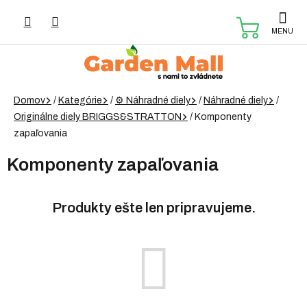
Prejsť
na
NÁKUP
obsah
KOŠÍK
Domov
/
Kategórie
/
⚙️ Náhradné diely
/
Náhradné diely
/
Originálne diely BRIGGS&STRATTON
/
Komponenty
zapaľovania
Komponenty zapaľovania
Produkty ešte len pripravujeme.