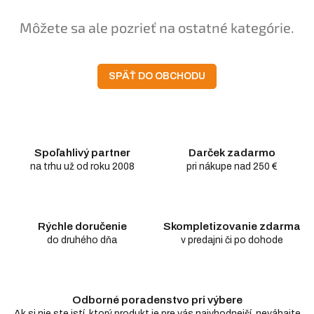
Môžete sa ale pozrieť na ostatné kategórie.
SPÄŤ DO OBCHODU
Spoľahlivý partner
Darček zadarmo
na trhu už od roku 2008
pri nákupe nad 250 €
Rýchle doručenie
Skompletizovanie zdarma
do druhého dňa
v predajni či po dohode
Odborné poradenstvo pri výbere
Ak si nie ste istí, ktorý produkt je pre vás najvhodnejší, neváhajte