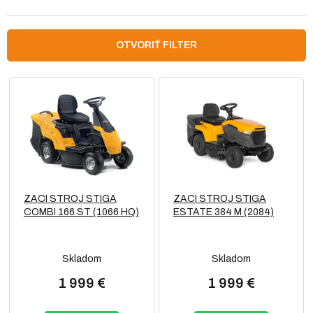
d
e
n
OTVORIŤ FILTER
i
e
V
p
ý
r
p
o
i
d
s
u
p
k
r
t
o
o
ZACI STROJ STIGA
ZACI STROJ STIGA
d
v
COMBI 166 ST (1066 HQ)
ESTATE 384 M (2084)
u
k
t
Skladom
Skladom
o
v
1 999 €
1 999 €