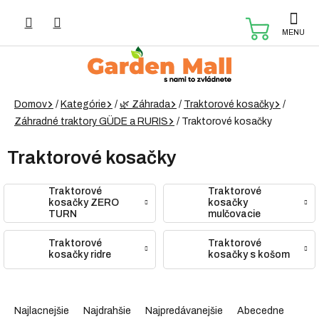
Prejsť
na
NÁKUP
obsah
KOŠÍK
Domov
/
Kategórie
/
🌿 Záhrada
/
Traktorové kosačky
/
Záhradné traktory GÜDE a RURIS
/
Traktorové kosačky
Traktorové kosačky
Traktorové
Traktorové
kosačky ZERO
kosačky
TURN
mulčovacie
Traktorové
Traktorové
kosačky ridre
kosačky s košom
R
a
Najlacnejšie
Najdrahšie
Najpredávanejšie
Abecedne