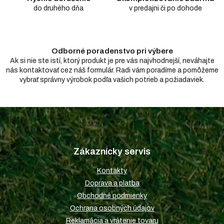
v
do druhého dňa
v predajni či po dohode
ý
p
i
s
u
Odborné poradenstvo pri výbere
Ak si nie ste istí, ktorý produkt je pre vás najvhodnejší, neváhajte
nás kontaktovať cez náš formulár. Radi vám poradíme a pomôžeme
vybrať správny výrobok podľa vašich potrieb a požiadaviek.
Z
á
p
Zákaznícky servis
ä
t
Kontakty
i
Doprava a platba
e
Obchodné podmienky
Ochrana osobných údajov
Reklamácia a vrátenie tovaru