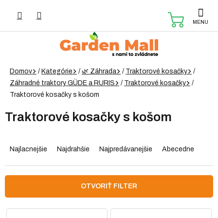
Prejsť
na
NÁKUP
obsah
KOŠÍK
Domov
/
Kategórie
/
🌿 Záhrada
/
Traktorové kosačky
/
Záhradné traktory GÜDE a RURIS
/
Traktorové kosačky
/
Traktorové kosačky s košom
Traktorové kosačky s košom
R
a
Najlacnejšie
Najdrahšie
Najpredávanejšie
Abecedne
d
e
n
OTVORIŤ FILTER
i
e
V
p