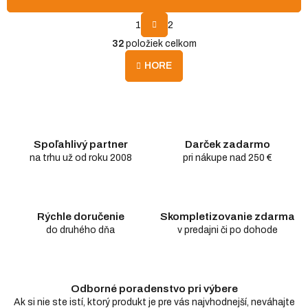
S
1
2
t
O
r
32
položiek celkom
v
á
l
n
HORE
á
k
d
o
v
a
a
c
n
i
i
e
Spoľahlivý partner
Darček zadarmo
e
p
na trhu už od roku 2008
pri nákupe nad 250 €
r
v
k
y
Rýchle doručenie
Skompletizovanie zdarma
v
do druhého dňa
v predajni či po dohode
ý
p
i
s
u
Odborné poradenstvo pri výbere
Ak si nie ste istí, ktorý produkt je pre vás najvhodnejší, neváhajte