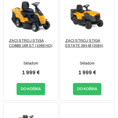
ý
r
p
o
i
d
s
u
p
k
r
t
o
o
ZACI STROJ STIGA
ZACI STROJ STIGA
d
v
COMBI 166 ST (1066 HQ)
ESTATE 384 M (2084)
u
k
t
Skladom
Skladom
o
v
1 999 €
1 999 €
DO KOŠÍKA
DO KOŠÍKA