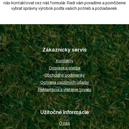
nás kontaktovať cez náš formulár. Radi vám poradíme a pomôžeme
vybrať správny výrobok podľa vašich potrieb a požiadaviek.
Z
á
p
Zákaznícky servis
ä
t
Kontakty
i
Doprava a platba
e
Obchodné podmienky
Ochrana osobných údajov
Reklamácia a vrátenie tovaru
Užitočné informácie
O nás