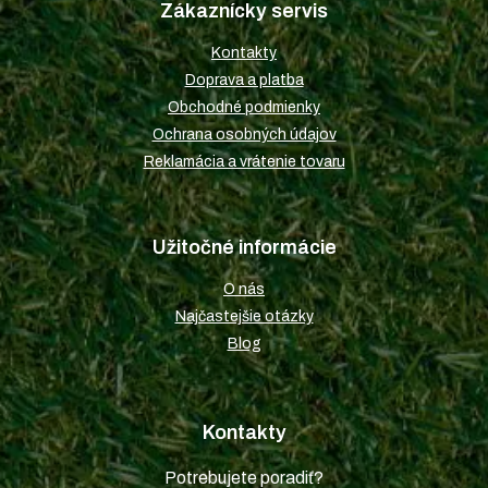
Zákaznícky servis
ä
t
Kontakty
i
Doprava a platba
e
Obchodné podmienky
Ochrana osobných údajov
Reklamácia a vrátenie tovaru
Užitočné informácie
O nás
Najčastejšie otázky
Blog
Kontakty
Potrebujete poradiť?