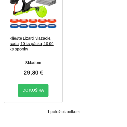
p
o
i
d
s
u
p
k
r
t
o
o
Kliešte Lizard, viazacie,
d
v
sada, 10 ks páska, 10 000
u
ks sponky
k
t
Skladom
o
v
29,80 €
DO KOŠÍKA
1
položiek celkom
O
v
l