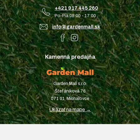
+421 917 445 260
Po-Pia 08:00 - 17:00
info@gardenmall.sk
Kamenná predajňa
Garden Mall s.r.o.
Štefániková 76
071 01, Michalovce
Ukázať na mape →