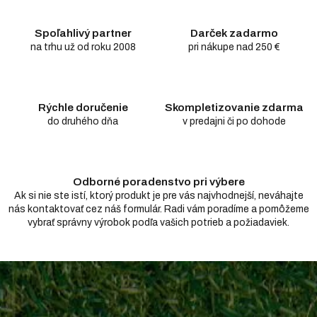
á
d
Spoľahlivý partner
Darček zadarmo
a
c
na trhu už od roku 2008
pri nákupe nad 250 €
i
e
p
r
Rýchle doručenie
Skompletizovanie zdarma
v
do druhého dňa
v predajni či po dohode
k
y
v
ý
Odborné poradenstvo pri výbere
p
i
Ak si nie ste istí, ktorý produkt je pre vás najvhodnejší, neváhajte
s
nás kontaktovať cez náš formulár. Radi vám poradíme a pomôžeme
u
vybrať správny výrobok podľa vašich potrieb a požiadaviek.
Z
á
p