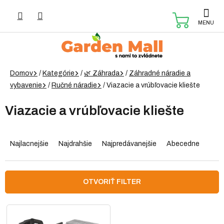
Prejsť
na
NÁKUP
obsah
KOŠÍK
Domov
/
Kategórie
/
🌿 Záhrada
/
Záhradné náradie a
vybavenie
/
Ručné náradie
/
Viazacie a vrúbľovacie kliešte
Viazacie a vrúbľovacie kliešte
R
a
Najlacnejšie
Najdrahšie
Najpredávanejšie
Abecedne
d
e
n
OTVORIŤ FILTER
i
e
V
p
ý
r